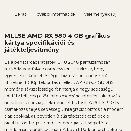
Leírás
További információk
Vélemények (0)
MLLSE AMD RX 580 4 GB grafikus
kártya specifikációi és
játékteljesítmény
Ez a pénztárcabarát játék GPU 2048 párhuzamosan
működő adatfolyam-processzort tartalmaz, hogy
egyenletes képsebességet biztosítson a népszerű
filmeknél 1080p felbontás mellett. A 4 GB-os GDDR5
memória sávszélessége fenntartja a nagy sebességű
adatátvitelt, míg a 256 bites memória interfész akadozás
nélküli, reszponzív játékmenetet biztosít. A PCI-E 3.0×16
csatlakozás teljes sebességű integrációt biztosít a modern
alaplapokkal, az egyetlen 8 tűs tápcsatlakozó pedig
praktikusan tartja a rendszer energiaszükségletét a
mindennapi építők számára. A bevált Radeon architektúra