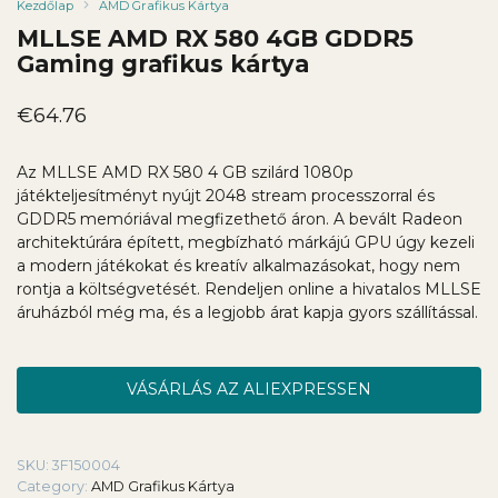
Kezdőlap
AMD Grafikus Kártya
MLLSE AMD RX 580 4GB GDDR5
Gaming grafikus kártya
€
64.76
Az MLLSE AMD RX 580 4 GB szilárd 1080p
játékteljesítményt nyújt 2048 stream processzorral és
GDDR5 memóriával megfizethető áron. A bevált Radeon
architektúrára épített, megbízható márkájú GPU úgy kezeli
a modern játékokat és kreatív alkalmazásokat, hogy nem
rontja a költségvetését. Rendeljen online a hivatalos MLLSE
áruházból még ma, és a legjobb árat kapja gyors szállítással.
VÁSÁRLÁS AZ ALIEXPRESSEN
SKU:
3F150004
Category:
AMD Grafikus Kártya